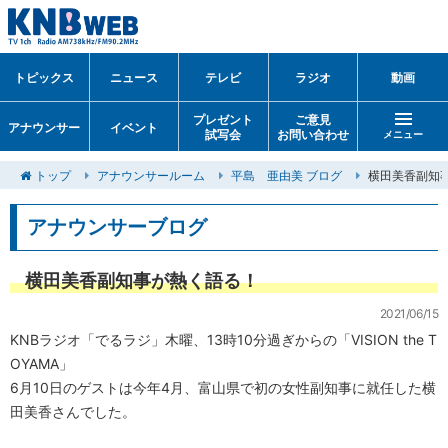
トピックス
ニュース
テレビ
ラジオ
動画
プレゼント
ご意見
アナウンサー
イベント
試写会
お問い合わせ
メニュー
トップ
アナウンサールーム
平島 亜由美 ブログ
横田美香副知
アナウンサーブログ
横田美香副知事が熱く語る！
2021/06/15
KNBラジオ「でるラジ」木曜、13時10分過ぎからの「VISION the T
OYAMA」
6月10日のゲストは今年4月、富山県で初の女性副知事に就任した横
田美香さんでした。