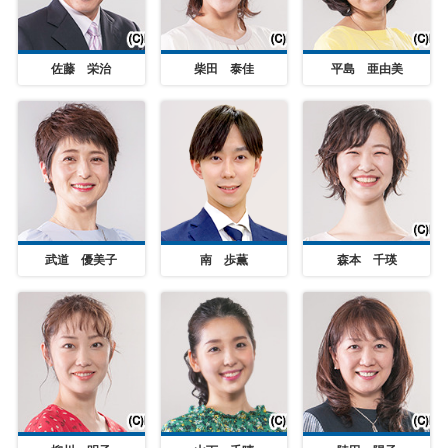
佐藤 栄治
柴田 泰佳
平島 亜由美
武道 優美子
南 歩薫
森本 千瑛