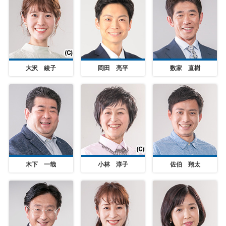
大沢 綾子
岡田 亮平
数家 直樹
木下 一哉
小林 淳子
佐伯 翔太