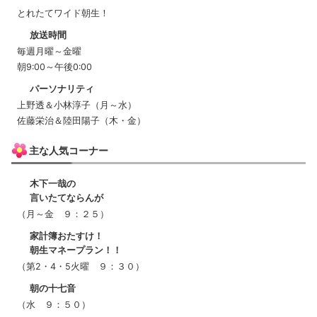
とれたてワイド朝生！
放送時間
毎週月曜～金曜
朝9:00～午後0:00
パーソナリティ
上野透＆小林淳子（月～水）
佐藤栄治＆陸田陽子（木・金）
主な人気コーナー
木下一哉の
言いたてならんが
（月～金 ９：２５）
家計簿おたすけ！
朝生マネープラン！！
（第2・4・5火曜 ９：３０）
朝の十七音
（水 ９：５０）