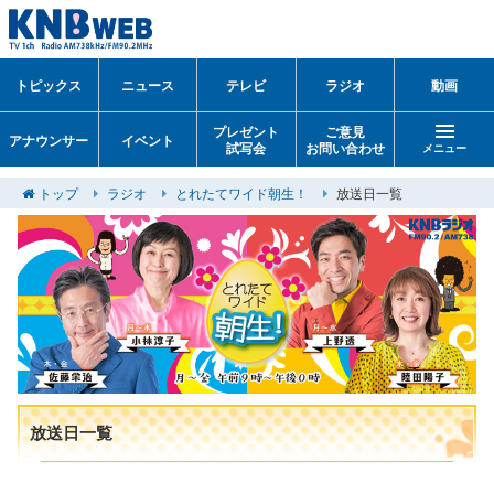
トピックス
ニュース
テレビ
ラジオ
動画
プレゼント
ご意見
アナウンサー
イベント
試写会
お問い合わせ
メニュー
トップ
ラジオ
とれたてワイド朝生！
放送日一覧
放送日一覧