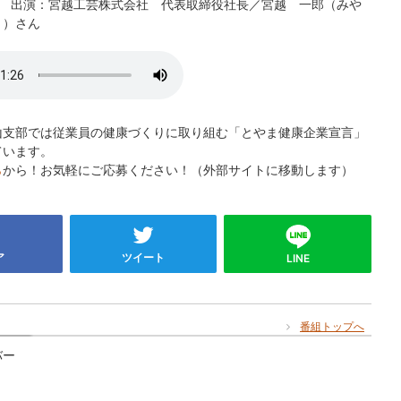
9 出演：宮越工芸株式会社 代表取締役社長／宮越 一郎（みや
う）さん
山支部では従業員の健康づくりに取り組む「とやま健康企業宣言」
ています。
ら
から！お気軽にご応募ください！（外部サイトに移動します）
ア
ツイート
LINE
番組トップへ
バー