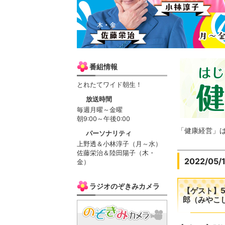
番組情報
とれたてワイド朝生！
放送時間
毎週月曜～金曜
朝9:00～午後0:00
「健康経営」
パーソナリティ
上野透＆小林淳子（月～水）
佐藤栄治＆陸田陽子（木・
2022/05/
金）
ラジオのぞきみカメラ
【ゲスト】
郎（みやこ