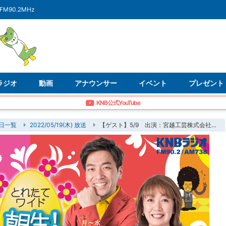
FM90.2MHz
ラジオ
動画
アナウンサー
イベント
プレゼント
KNB公式YouTube
日一覧
2022/05/19(木) 放送
【ゲスト】5/9 出演：宮越工芸株式会社 代表取締役社長／宮越 一郎（みやこし・いちろう）さん