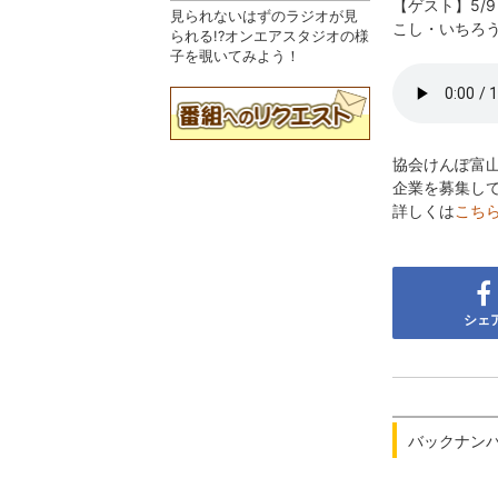
【ゲスト】5/
見られないはずのラジオが見
こし・いちろ
られる!?オンエアスタジオの様
子を覗いてみよう！
協会けんぽ富
企業を募集し
詳しくは
こち
シェ
バックナン