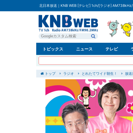
北日本放送｜KNB WEB [テレビ] 1ch/[ラジオ] AM738kHz/
トピックス
ニュース
テレビ
トップ
ラジオ
とれたてワイド朝生！
放送