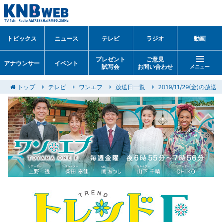
トピックス
ニュース
テレビ
ラジオ
動画
プレゼント
ご意見
アナウンサー
イベント
試写会
お問い合わせ
メニュー
トップ
テレビ
ワンエフ
放送日一覧
2019/11/29(金)の放送