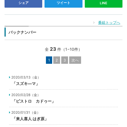
シェア
ツイート
LINE
番組トップへ
バックナンバー
23
全
件（1−10件）
1
2
3
次へ
2020/03/13（金）
「スズキ―マ」
2020/02/28（金）
「ビストロ カドゥー」
2020/01/31（金）
「来人喜人 はぎ原」