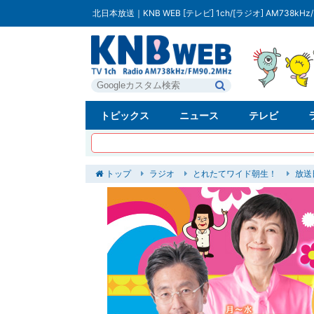
北日本放送｜KNB WEB [テレビ] 1ch/[ラジオ] AM738kHz/
トピックス
ニュース
テレビ
トップ
ラジオ
とれたてワイド朝生！
放送