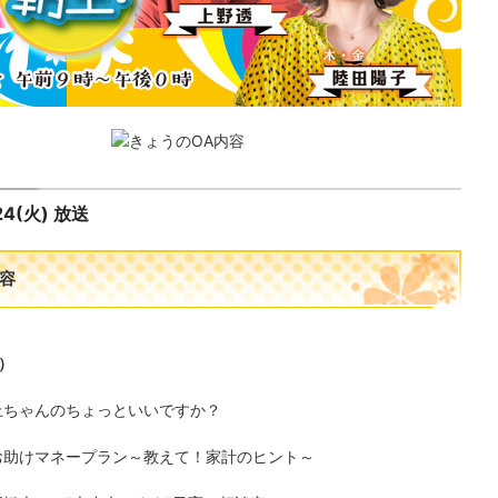
24(火) 放送
容
）
上ちゃんのちょっといいですか？
お助けマネープラン～教えて！家計のヒント～