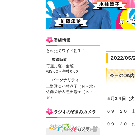
番組情報
とれたてワイド朝生！
2022/05/
放送時間
毎週月曜～金曜
朝9:00～午後0:00
今日のOA内
パーソナリティ
上野透＆小林淳子（月～水）
佐藤栄治＆陸田陽子（木・
金）
５月2４日（火
０９：２０ 
ラジオのぞきみカメラ
０９：３０ 