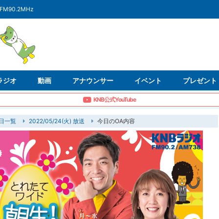
FM90.2MHz
ラジオ
動画
アナウンサー
イベント
プレゼント
KNB公式YouTube
日一覧
2022/05/24(火) 放送
今日のOA内容