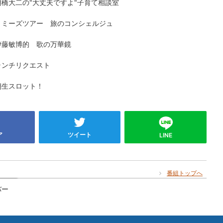
橋大二の"大丈夫ですよ"子育て相談室
トミーズツアー 旅のコンシェルジュ
伊藤敏博的 歌の万華鏡
ランチリクエスト
朝生スロット！
ア
ツイート
LINE
番組トップへ
バー