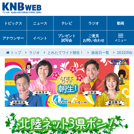
トピックス
ニュース
テレビ
ラジオ
動画
プレゼント
ご意見
アナウンサー
イベント
試写会
お問い合わせ
メニュー
トップ
ラジオ
とれたてワイド朝生！
放送日一覧
2022/06/