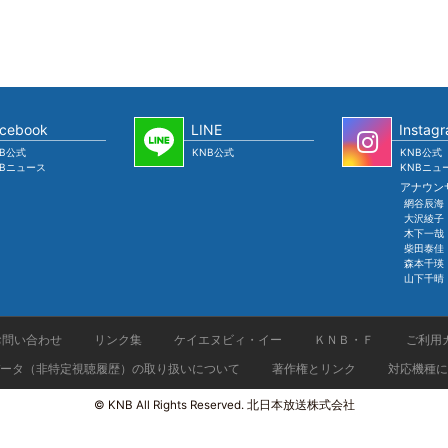
cebook
LINE
Instag
NB公式
KNB公式
KNB公式
NBニュース
KNBニュ
アナウン
網谷辰海
大沢綾子
木下一哉
柴田泰佳
森本千瑛
山下千晴
お問い合わせ
リンク集
ケイエヌビィ・イー
ＫＮＢ・Ｆ
ご利用
ータ（非特定視聴履歴）の取り扱いについて
著作権とリンク
対応機種に
© KNB All Rights Reserved. 北日本放送株式会社