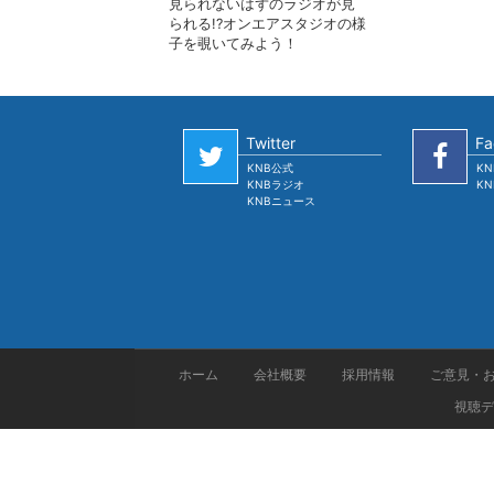
見られないはずのラジオが見
られる!?オンエアスタジオの様
子を覗いてみよう！
Twitter
Fa
KNB公式
K
KNBラジオ
K
KNBニュース
ホーム
会社概要
採用情報
ご意見・
視聴デ