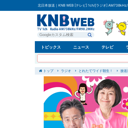
北日本放送｜KNB WEB [テレビ] 1ch/[ラジオ] AM738kHz/
トピックス
ニュース
テレビ
トップ
ラジオ
とれたてワイド朝生！
放送