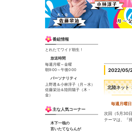
番組情報
とれたてワイド朝生！
放送時間
毎週月曜～金曜
2022/05/
朝9:00～午後0:00
パーソナリティ
上野透＆小林淳子（月～水）
北陸ネット 
佐藤栄治＆陸田陽子（木・
金）
毎週月曜日
主な人気コーナー
次回（5月30
テーマは、『
木下一哉の
言いたてならんが