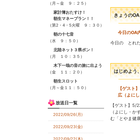
（月～金 ９：２５）
家計簿おたすけ！
きょうのO
朝生マネープラン！！
（第2・4・5火曜 ９：３０）
今日のOA
朝の十七音
（水 ９：５０）
今日の とれ
北陸ネット３県ポン！
（月 １０：３５）
木下一哉の音の旅に出よう
はじめよう
（金 １１：２０）
朝生スロット
（月～金１１：５０）
【ゲスト】
広（よにし
放送日一覧
【ゲスト】5/
（よにし・か
2022/09/26(月)
む「とやま健康
2022/09/23(金)
2022/09/22(木)