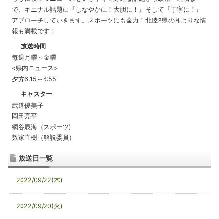
で、キニナル話題に『しなやかに！大胆に！』そして『丁寧に！』
アプローチしていきます。スポーツにも全力！北陸3県の耳よりな情
報も満載です！
放送時間
毎週月曜～金曜
<県内ニュース>
夕方6:15～6:55
キャスター
武道優美子
岡田亮平
網谷辰海（スポーツ)
数家直樹（解説委員）
放送日一覧
2022/09/22(木)
2022/09/20(火)