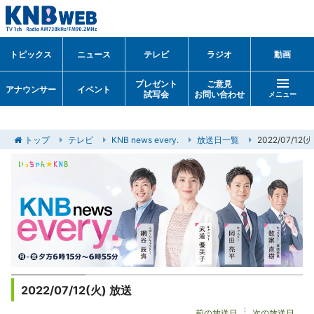
トピックス
ニュース
テレビ
ラジオ
動画
プレゼント
ご意見
アナウンサー
イベント
試写会
お問い合わせ
メニュー
トップ
テレビ
KNB news every.
放送日一覧
2022/07/12
2022/07/12(火) 放送
前の放送日
次の放送日