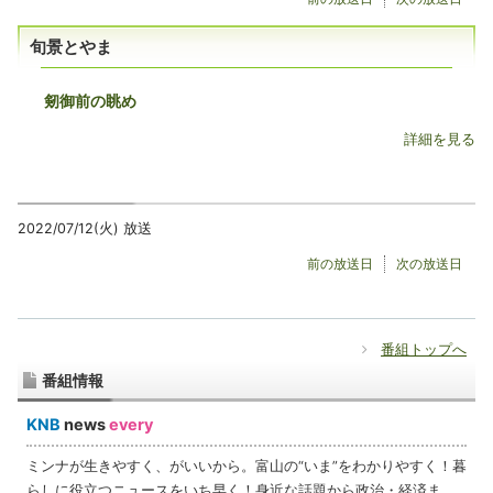
旬景とやま
剱御前の眺め
詳細を見る
2022/07/12(火) 放送
前の放送日
次の放送日
番組トップへ
番組情報
KNB
news
every
ミンナが生きやすく、がいいから。富山の“いま”をわかりやすく！暮
らしに役立つニュースをいち早く！身近な話題から政治・経済ま