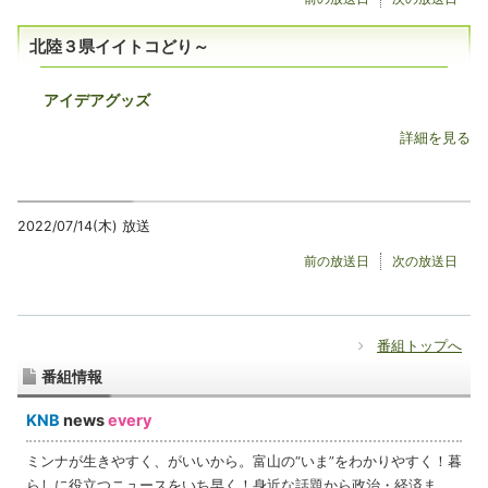
北陸３県イイトコどり～
アイデアグッズ
詳細を見る
2022/07/14(木) 放送
前の放送日
次の放送日
番組トップへ
番組情報
KNB
news
every
ミンナが生きやすく、がいいから。富山の“いま”をわかりやすく！暮
らしに役立つニュースをいち早く！身近な話題から政治・経済ま