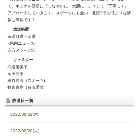
で、キニナル話題に『しなやかに！大胆に！』そして『丁寧に！』
アプローチしていきます。スポーツにも全力！北陸3県の耳よりな情
報も満載です！
放送時間
毎週月曜～金曜
<県内ニュース>
夕方6:15～6:55
キャスター
武道優美子
岡田亮平
網谷辰海（スポーツ)
数家直樹（解説委員）
放送日一覧
2022/09/22(木)
2022/09/20(火)