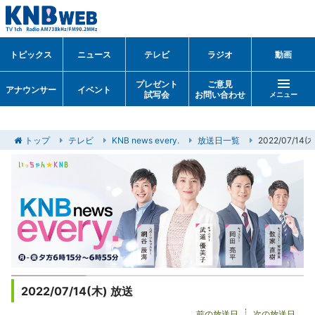
トピックス
ニュース
テレビ
ラジオ
動画
プレゼント
ご意見
アナウンサー
イベント
試写会
お問い合わせ
メニュー
トップ
テレビ
KNB news every.
放送日一覧
2022/07/14
2022/07/14(木) 放送
前の放送日
次の放送日