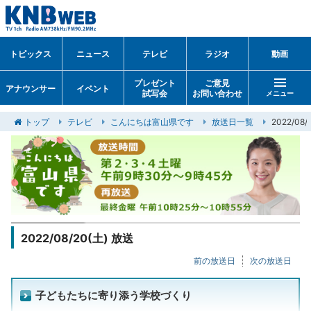
トピックス
ニュース
テレビ
ラジオ
動画
プレゼント
ご意見
アナウンサー
イベント
試写会
お問い合わせ
メニュー
トップ
テレビ
こんにちは富山県です
放送日一覧
2022/0
2022/08/20(土) 放送
前の放送日
次の放送日
子どもたちに寄り添う学校づくり