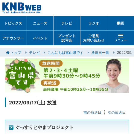
トピックス
ニュース
テレビ
ラジオ
動画
プレゼント
ご意見
アナウンサー
イベント
試写会
お問い合わせ
メニュー
トップ
テレビ
こんにちは富山県です
放送日一覧
2022/0
2022/09/17(土) 放送
前の放送日
次の放送日
ぐっすりとやまプロジェクト